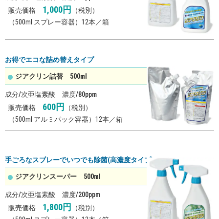
1,000
円
販売価格
（税別）
（500ml スプレー容器）12本／箱
お得でエコな詰め替えタイプ
ジアクリン詰替 500ml
成分/次亜塩素酸 濃度/80ppm
600
円
販売価格
（税別）
（500ml アルミパック容器）12本／箱
手ごろなスブレーでいつでも除菌(高濃度タイブ)
ジアクリンスーパー 500ml
成分/次亜塩素酸 濃度/200ppm
1,800
円
販売価格
（税別）