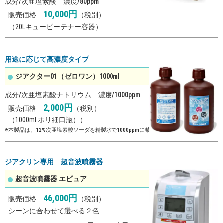
成分/次亜塩素酸 濃度/80ppm
10,000
円
販売価格
（税別）
（20Lキュービーテナー容器）
用途に応じて高濃度タイプ
ジアクター01（ゼロワン）1000ml
成分/次亜塩素酸ナトリウム 濃度/1000ppm
2,000
円
販売価格
（税別）
（1000ml ポリ細口瓶））
※本製品は、12%次亜塩素酸ソーダを精製水で1000ppmに希釈したものです
ジアクリン専用 超音波噴霧器
超音波噴霧器 エピュア
46,000
円
販売価格
（税別）
シーンに合わせて選べる２色