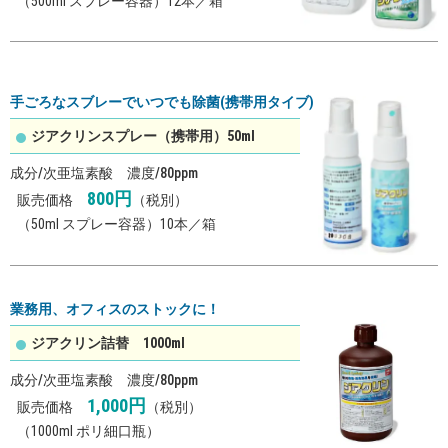
（500ml スプレー容器）12本／箱
手ごろなスブレーでいつでも除菌(携帯用タイブ)
ジアクリンスプレー（携帯用）50ml
成分/次亜塩素酸 濃度/80ppm
800
円
販売価格
（税別）
（50ml スプレー容器）10本／箱
業務用、オフィスのストックに！
ジアクリン詰替 1000ml
成分/次亜塩素酸 濃度/80ppm
1,000
円
販売価格
（税別）
（1000ml ポリ細口瓶）