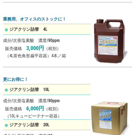
業務用、オフィスのストックに！
ジアクリン詰替 4L
成分/次亜塩素酸 濃度/80ppm
3,000
円
販売価格
（税別）
（4L茶色角形扁平容器）4本／箱
更にお得に！
ジアクリン詰替 10L
成分/次亜塩素酸 濃度/80ppm
6,000
円
販売価格
（税別）
（10Lキュービーテナー容器）
ジアクリン詰替 20L