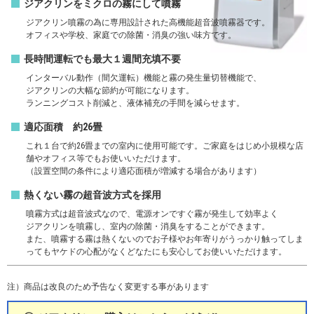
ジアクリンをミクロの霧にして噴霧
ジアクリン噴霧の為に専用設計された高機能超音波噴霧器です。
オフィスや学校、家庭での除菌・消臭の強い味方です。
長時間運転でも最大１週間充填不要
インターバル動作（間欠運転）機能と霧の発生量切替機能で、
ジアクリンの大幅な節約が可能になります。
ランニングコスト削減と、液体補充の手間を減らせます。
適応面積 約26畳
これ１台で約26畳までの室内に使用可能です。ご家庭をはじめ小規模な店
舗やオフィス等でもお使いいただけます。
（設置空間の条件により適応面積が増減する場合があります）
熱くない霧の超音波方式を採用
噴霧方式は超音波式なので、電源オンですぐ霧が発生して効率よく
ジアクリンを噴霧し、室内の除菌・消臭を
することができます。
また、噴霧する霧は熱くないのでお子様やお年寄りがうっかり触ってしま
っても
ヤケドの心配がなくどなたにも安心してお使いいただけます。
注）商品は改良のため予告なく変更する事があります